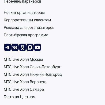
Перечень партнёров
Новым организаторам
Поиск
Помощь
Корзина
Войти
Афиша Амурской области на 15 февраля
Со
Корпоративным клиентам
1 событие
Реклама для организаторов
Спектакли
Концерты
Детям
Классика
Подарочная карта
Мюзи
Партнёрская программа
15 февр 2027
Сортировка
Площадка
МТС Live Холл Москва
МТС Live Холл Санкт-Петербург
Поиск
МТС Live Холл Нижний Новгород
Cupsize
МТС Live Холл Воронеж
16+
Клуб «Jigger Pony»
МТС Live Холл Самара
пн 15 фев 2027, 20:
Театр на Цветном
Клуб «Jigger Pony»
от 2 200 ₽