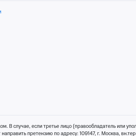
, 20:00
•
осталось более 100 билетов
и
от 2 200 ₽
 В случае, если третье лицо (правообладатель или уполн
аправить претензию по адресу: 109147, г. Москва, вн.тер.