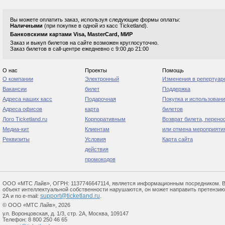
Вы можете оплатить заказ, используя следующие формы оплаты:
Наличными
(при покупке в одной из касс Ticketland).
Банковскими картами Visa, MasterCard, МИР
Заказ и выкуп билетов на сайте возможен круглосуточно.
Заказ билетов в call-центре ежедневно с 9:00 до 21:00
О нас
Проекты
Помощь
О компании
Электронный
Изменения в репертуар
Вакансии
билет
Поддержка
Адреса наших касс
Подарочная
Покупка и использован
Адреса офисов
карта
билетов
Лого Ticketland.ru
Корпоративным
Возврат билета, перено
Медиа-кит
Клиентам
или отмена мероприяти
Реквизиты
Условия
Карта сайта
действия
промокодов
ООО «МТС Лайв», ОГРН: 1137746647114, является информационным посредником. В сл
объект интеллектуальной собственности нарушаются, он может направить претензию по 
support@ticketland.ru
2А и по e-mail:
.
© ООО «МТС Лайв», 2026
ул. Воронцовская, д. 1/3, стр. 2А, Москва, 109147
Телефон: 8 800 250 46 65