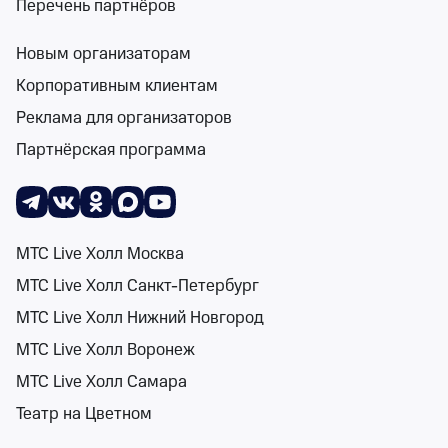
Перечень партнёров
Новым организаторам
Поиск
Помощь
Корзина
Войти
Драмы в июле 2027 года
События на карте
Корпоративным клиентам
0 событий
Реклама для организаторов
Спектакли
Концерты
Детям
Классика
Подарочная карта
Мюзи
Партнёрская программа
1-31 июл 2027
Сортировка
Театр
МТС Live Холл Москва
МТС Live Холл Санкт-Петербург
Поиск
МТС Live Холл Нижний Новгород
МТС Live Холл Воронеж
К сожалению, мы ничего не нашли
МТС Live Холл Самара
Попробуйте изменить ваш запрос
Театр на Цветном