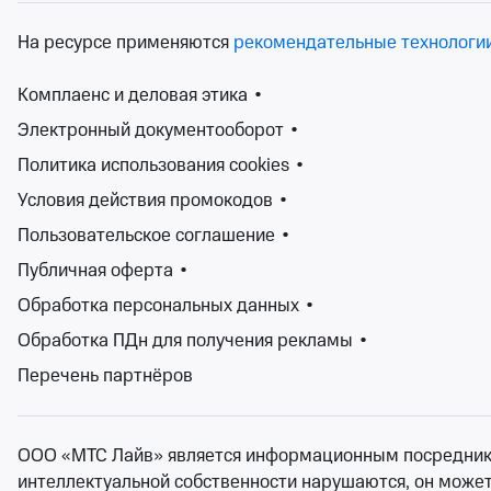
На ресурсе применяются
рекомендательные технологи
Комплаенс и деловая этика
•
Электронный документооборот
•
На Ticketland найдется спектакль для каждого — по ду
Политика использования cookies
•
актеров, которые в нем участвуют. Прочтите аннотацию
Условия действия промокодов
•
Билеты на спектакли театров Амурской области вы може
Пользовательское соглашение
•
электронный билет или показать QR-код билета при вхо
Публичная оферта
•
Обработка персональных данных
•
Обработка ПДн для получения рекламы
•
Перечень партнёров
ООО «МТС Лайв» является информационным посредником.
интеллектуальной собственности нарушаются, он может н