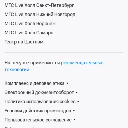
МТС Live Холл Санкт-Петербург
МТС Live Холл Нижний Новгород
Поиск
Помощь
Корзина
Войти
Спектакли в августе 2026 года
МТС Live Холл Воронеж
0 событий
МТС Live Холл Самара
Спектакли
Концерты
Детям
Классика
Подарочная карта
Мюзи
События на карте
Театр на Цветном
На ресурсе применяются
рекомендательные
технологии
1-31 августа
Сортировка
Театр
Комплаенс и деловая этика
•
Электронный документооборот
•
Поиск
Политика использования cookies
•
Условия действия промокодов
•
К сожалению, мы ничего не нашли
Пользовательское соглашение
•
Попробуйте изменить ваш запрос