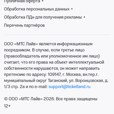
Публичная оферта
•
Обработка персональных данных
•
Изменить фильтры
Обработка ПДн для получения рекламы
•
Перечень партнёров
Сбросить фильтры
ООО «МТС Лайв» является информационным
На Ticketland найдется спектакль для каждого — по
посредником. В случае, если третье лицо
душе, по настроению, по интересам. Легко найти
(правообладатель или уполномоченное им лицо)
нужный вам спектакль по названию театра, жанру
считает, что его права на объект интеллектуальной
или именам актеров, которые в нем участвуют.
собственности нарушаются, он может направить
Прочтите аннотацию, посмотрите отзывы зрителей и
претензию по адресу: 109147, г. Москва, вн.тер.г.
сделайте свой выбор.
муниципальный округ Таганский, ул. Воронцовская, д.
Билеты на спектакли театров Амурской области вы
1/3 стр. 2а и по e-mail:
support@ticketland.ru
можете приобрести прямо на сайте Ticketland,
оплатив покупку банковской картой. Останется лишь
© ООО «МТС Лайв» 2026. Все права защищены
распечатать электронный билет или показать QR-код
12+
билета при входе.