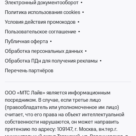
Электронный документооборот
•
Изменить фильтры
Политика использования cookies
•
Условия действия промокодов
•
Сбросить фильтры
Пользовательское соглашение
•
Публичная оферта
•
Концертный сезон непрерывен, а значит у вас всегда
Обработка персональных данных
•
есть возможность послушать любимую музыку.
Афиша концертов Амурской области ежедневно
Обработка ПДн для получения рекламы
•
пополняется: от классической и джазовой музыки, до
Перечень партнёров
рока и электроники, от популярной музыки до
андеграунда. Знаменитые, заслуженные музыканты,
начинающие и андеграундные исполнители, музыка
ООО «МТС Лайв» является информационным
для души, для танцев, для настроения. У вас всегда
посредником. В случае, если третье лицо
есть возможность послушать как мэтров, так и новые
(правообладатель или уполномоченное им лицо)
дарования, послушать любимые, привычные
считает, что его права на объект интеллектуальной
композиции, либо узнать новых исполнителей и новые
собственности нарушаются, он может направить
веяния, или услышать как известные мелодии
претензию по адресу: 109147, г. Москва, вн.тер.г.
приобретают новое звучание...