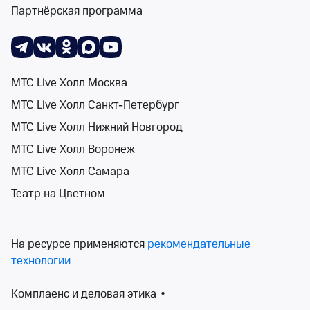
Партнёрская программа
Поиск
Помощь
Корзина
Войти
Рок в июле 2027 года
События на карте
0 событий
МТС Live Холл Москва
Спектакли
Концерты
Детям
Классика
Подарочная карта
Мюзи
МТС Live Холл Санкт-Петербург
МТС Live Холл Нижний Новгород
МТС Live Холл Воронеж
1-31 июл 2027
Сортировка
Площадка
МТС Live Холл Самара
Театр на Цветном
Поиск
На ресурсе применяются
рекомендательные
К сожалению, мы ничего не нашли
технологии
Попробуйте изменить ваш запрос
Комплаенс и деловая этика
•