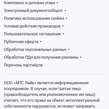
Комплаенс и деловая этика
•
Электронный документооборот
•
Изменить фильтры
Политика использования cookies
•
Условия действия промокодов
•
Сбросить фильтры
Пользовательское соглашение
•
Публичная оферта
•
Концертный сезон непрерывен, а значит у вас всегда
Обработка персональных данных
•
есть возможность послушать любимую музыку.
Афиша концертов Амурской области ежедневно
Обработка ПДн для получения рекламы
•
пополняется: от классической и джазовой музыки, до
Перечень партнёров
рока и электроники, от популярной музыки до
андеграунда. Знаменитые, заслуженные музыканты,
начинающие и андеграундные исполнители, музыка
ООО «МТС Лайв» является информационным
для души, для танцев, для настроения. У вас всегда
посредником. В случае, если третье лицо
есть возможность послушать как мэтров, так и новые
(правообладатель или уполномоченное им лицо)
дарования, послушать любимые, привычные
считает, что его права на объект интеллектуальной
композиции, либо узнать новых исполнителей и новые
собственности нарушаются, он может направить