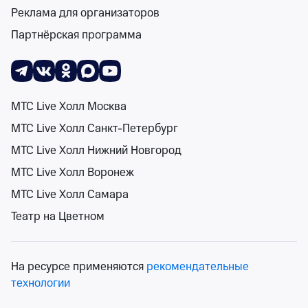
Реклама для организаторов
Партнёрская программа
Поиск
Помощь
Корзина
Войти
Народная музыка в августе 2026 года
0 событий
Спектакли
Концерты
Детям
Классика
Подарочная карта
Мюзи
События на карте
МТС Live Холл Москва
МТС Live Холл Санкт-Петербург
МТС Live Холл Нижний Новгород
МТС Live Холл Воронеж
1-31 августа
Сортировка
Площадка
МТС Live Холл Самара
Театр на Цветном
Поиск
На ресурсе применяются
рекомендательные
К сожалению, мы ничего не нашли
технологии
Попробуйте изменить ваш запрос